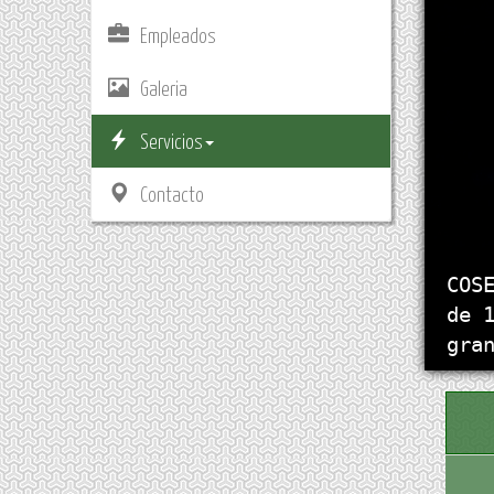
Empleados
Galeria
Servicios
Contacto
COS
de 
gra