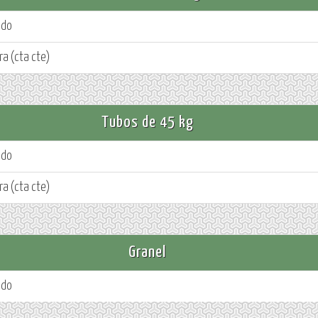
ado
ra (cta cte)
Tubos de 45 kg
ado
ra (cta cte)
Granel
ado