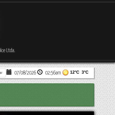
lce Ltda.
07/08/2026
02:56am
ar